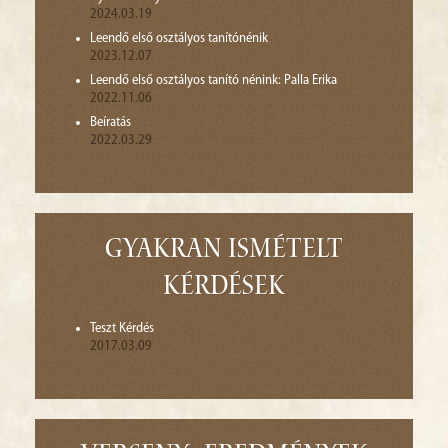
2024.03.19
Leendő első osztályos tanítónénik
2023.12.07
Leendő első osztályos tanító nénink: Palla Erika
2022.11.06
Beíratás
2022.03.29
Gyakran Ismételt
kérdések
Teszt Kérdés
2017.03.09