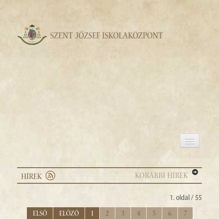
ISKOLÁNKRÓL
ÓVODÁNKRÓL
KORÁBBI HÍREK
HÍREK
EREDMÉNYEINK
1. oldal / 55
GYIK
Első
Előző
1
2
3
4
5
6
7