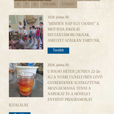
E-NAPLÓ
8
9
10
Tovább
Utolsó
KAPCSOLAT
2026. június 30.
"MINDEN NAP EGY CSODA!" A
HETIREND
MOTTÓJA ISKOLAI
HITTANTÁBORUNKNAK,
AMELYET SZÁLKÁN TARTUNK.
Tovább
2026. június 30.
UTOLSÓ HÉTEN (JÚNIUS 22-26-
IG) A NYÁRI ÜGYELETBEN LÉVŐ
GYEREKEKNEK IGYEKEZTÜNK
MOZGALMASSÁ TENNI A
NAPOKAT ÉS A HŐSÉGET
ENYHÍTŐ PROGRAMOKAT
KITALÁLNI.