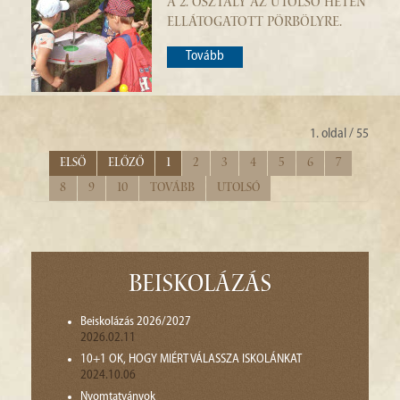
A 2. OSZTÁLY AZ UTOLSÓ HÉTEN
ELLÁTOGATOTT PÖRBÖLYRE.
Tovább
1. oldal / 55
Első
Előző
1
2
3
4
5
6
7
8
9
10
Tovább
Utolsó
Beiskolázás
Beiskolázás 2026/2027
2026.02.11
10+1 OK, HOGY MIÉRT VÁLASSZA ISKOLÁNKAT
2024.10.06
Nyomtatványok