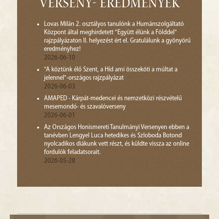
Verseny- eredmények
Lovas Milán 2. osztályos tanulónk a Humánszolgáltató
Központ által meghirdetett "Együtt élünk a Földdel"
rajzpályázaton II. helyezést ért el. Gratulálunk a gyönyörű
eredményhez!
2026-06-10
"A köztünk élő Szent, a Híd ami összeköti a múltat a
jelennel"-országos rajzpályázat
2026-06-03
AMAPED - Kárpát-medencei és nemzetközi részvételű
mesemondó- és szavalóverseny
2026-06-01
Az Országos Honismereti Tanulmányi Versenyen ebben a
tanévben Lengyel Luca hetedikes és Szloboda Botond
nyolcadikos diákunk vett részt, és küldte vissza az online
fordulók feladatsorait.
2026-05-28